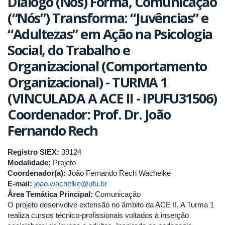
Diálogo (Nos) Forma, Comunicação
(“Nós”) Transforma: “Juvências” e
“Adultezas” em Ação na Psicologia
Social, do Trabalho e
Organizacional (Comportamento
Organizacional) - TURMA 1
(VINCULADA A ACE II - IPUFU31506)
Coordenador: Prof. Dr. João
Fernando Rech
Registro SIEX:
39124
Modalidade:
Projeto
Coordenador(a):
João Fernando Rech Wachelke
E-mail:
joao.wachelke@ufu.br
Área Temática Principal:
Comunicação
O projeto desenvolve extensão no âmbito da ACE II. A Turma 1
realiza cursos técnico-profissionais voltados à inserção