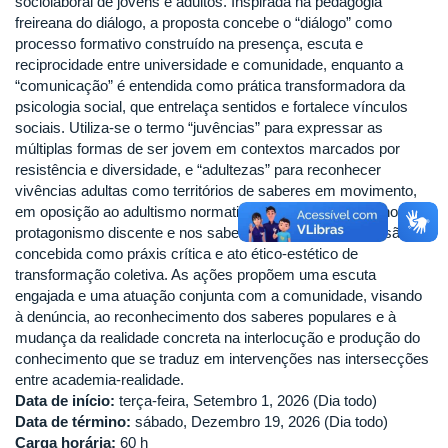
sociolaboral de jovens e adultos. Inspirada na pedagogia
freireana do diálogo, a proposta concebe o “diálogo” como
processo formativo construído na presença, escuta e
reciprocidade entre universidade e comunidade, enquanto a
“comunicação” é entendida como prática transformadora da
psicologia social, que entrelaça sentidos e fortalece vínculos
sociais. Utiliza-se o termo “juvências” para expressar as
múltiplas formas de ser jovem em contextos marcados por
resistência e diversidade, e “adultezas” para reconhecer
vivências adultas como territórios de saberes em movimento,
em oposição ao adultismo normativo. Com centralidade no
protagonismo discente e nos saberes populares, a extensão é
concebida como práxis crítica e ato ético-estético de
transformação coletiva. As ações propõem uma escuta
engajada e uma atuação conjunta com a comunidade, visando
à denúncia, ao reconhecimento dos saberes populares e à
mudança da realidade concreta na interlocução e produção do
conhecimento que se traduz em intervenções nas intersecções
entre academia-realidade.
Data de início:
terça-feira, Setembro 1, 2026 (Dia todo)
Data de término:
sábado, Dezembro 19, 2026 (Dia todo)
Carga horária:
60 h