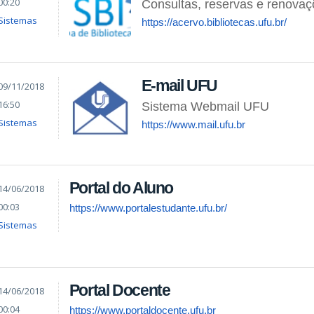
00:20
Consultas, reservas e renova
Sistemas
https://acervo.bibliotecas.ufu.br/
E-mail UFU
09/11/2018
16:50
Sistema Webmail UFU
Sistemas
https://www.mail.ufu.br
Portal do Aluno
14/06/2018
00:03
https://www.portalestudante.ufu.br/
Sistemas
Portal Docente
14/06/2018
00:04
https://www.portaldocente.ufu.br