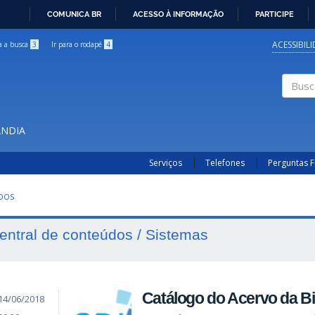
COMUNICA BR
ACESSO À INFORMAÇÃO
PARTICIPE
IR
PARA
ACESSIBIL
ra a busca
3
Ir para o rodapé
4
O
CONTEÚDO
Buscar
ÂNDIA
Serviços
Telefones
Perguntas 
UDOS
entral de conteúdos / Sistemas
Catálogo do Acervo da Bi
14/06/2018