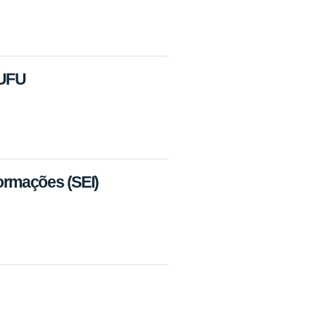
 UFU
formações (SEI)