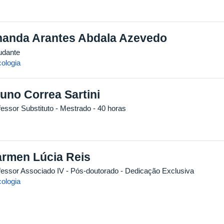
anda Arantes Abdala Azevedo
udante
cologia
uno Correa Sartini
fessor Substituto
- Mestrado
- 40 horas
rmen Lúcia Reis
fessor Associado IV
- Pós-doutorado
- Dedicação Exclusiva
cologia