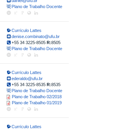
daniel@ufu.br
Plano de Trabalho Docente
Currículo Lattes
denise.combinato@ufu.br
+55 34 3225-8505
R:
8505
Plano de Trabalho Docente
Currículo Lattes
ederaldo@ufu.br
+55 34 3225-8535
R:
8535
Plano de Trabalho Docente
plano_de_trabalho_ederaldo_jose
Plano de Trabalho 02/2018
plano_de_trabalho_2019_1_edera
Plano de Trabalho 01/2019
Currículo Lattes