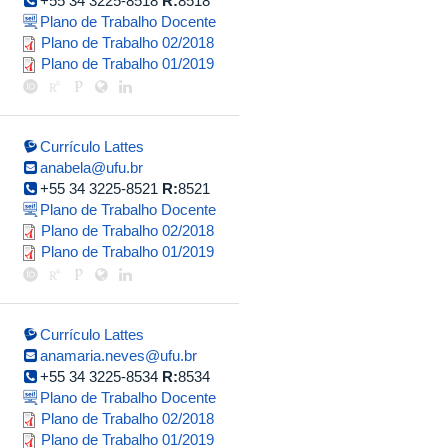
+55 34 3225-8518
R:
8518
Plano de Trabalho Docente
plano_anapaula.pdf
Plano de Trabalho 02/2018
plano_de_trabalho_ana_paula_v2.
Plano de Trabalho 01/2019
Currículo Lattes
anabela@ufu.br
+55 34 3225-8521
R:
8521
Plano de Trabalho Docente
plano_2018_2.pdf
Plano de Trabalho 02/2018
plano_de_trabalho_1sem2019_ana
Plano de Trabalho 01/2019
Currículo Lattes
anamaria.neves@ufu.br
+55 34 3225-8534
R:
8534
Plano de Trabalho Docente
anamaria.pdf
Plano de Trabalho 02/2018
anamaria.pdf
Plano de Trabalho 01/2019