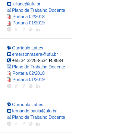
eliane@ufu.br
Plano de Trabalho Docente
portaria_pos_doc_eliane.pdf
Portaria 02/2018
portaria_eliane.pdf
Portaria 01/2019
Currículo Lattes
emersonrasera@ufu.br
+55 34 3225-8534
R:
8534
Plano de Trabalho Docente
portaria_emerson_1.pdf
Portaria 02/2018
portaria_emerson.pdf
Portaria 01/2019
Currículo Lattes
fernando.paula@ufu.br
Plano de Trabalho Docente