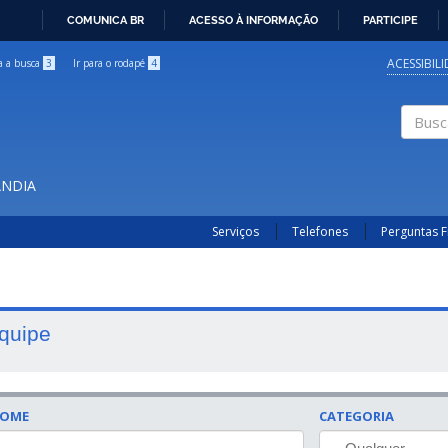
COMUNICA BR
ACESSO À INFORMAÇÃO
PARTICIPE
IR
PARA
ACESSIBIL
ra a busca
3
Ir para o rodapé
4
O
CONTEÚDO
Buscar
ÂNDIA
Serviços
Telefones
Perguntas 
quipe
OME
CATEGORIA