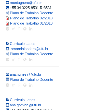
montagnero@ufu.br
+55 34 3225-8531
R:
8531
Plano de Trabalho Docente
plano_de_trabalho_alexandre_m
Plano de Trabalho 02/2018
plano_de_trabalho_alexandre_mo
Plano de Trabalho 01/2019
Currículo Lattes
amandalondero@ufu.br
Plano de Trabalho Docente
ana.nunes7@ufu.br
Plano de Trabalho Docente
Currículo Lattes
ana.gomide@ufu.br