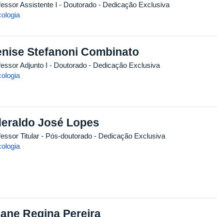
fessor Assistente I
- Doutorado
- Dedicação Exclusiva
cologia
nise Stefanoni Combinato
fessor Adjunto I
- Doutorado
- Dedicação Exclusiva
cologia
eraldo José Lopes
essor Titular
- Pós-doutorado
- Dedicação Exclusiva
cologia
iane Regina Pereira