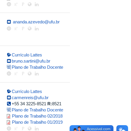
ananda.azevedo@ufu.br
Currículo Lattes
bruno.sartini@ufu.br
Plano de Trabalho Docente
Currículo Lattes
carmenreis@ufu.br
+55 34 3225-8521
R:
8521
Plano de Trabalho Docente
plano_de_trabalho_2018_2_carme
Plano de Trabalho 02/2018
carmen_reis_2019_1_corrigido.pd
Plano de Trabalho 01/2019