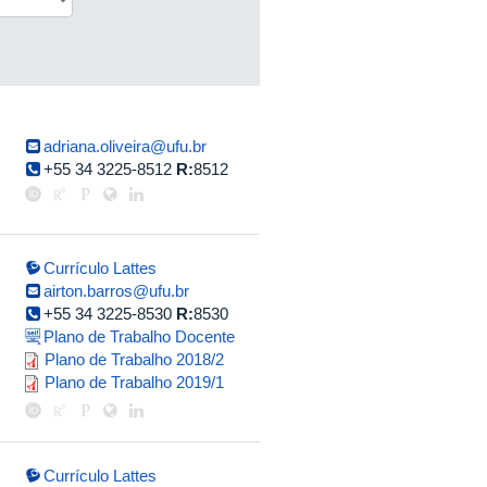
adriana.oliveira@ufu.br
+55 34 3225-8512
R:
8512
Currículo Lattes
airton.barros@ufu.br
+55 34 3225-8530
R:
8530
Plano de Trabalho Docente
airton_pereira_do_rego_barros_2
Plano de Trabalho 2018/2
plano_de_trabalho_airton_19.1.p
Plano de Trabalho 2019/1
Currículo Lattes