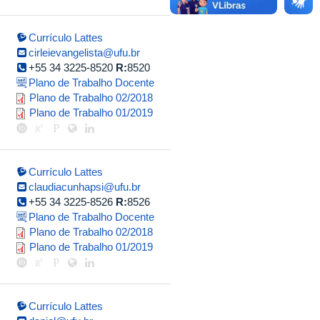
Currículo Lattes
cirleievangelista@ufu.br
+55 34 3225-8520
R:
8520
Plano de Trabalho Docente
cirlei_evangelista_silva_souza_20
Plano de Trabalho 02/2018
cirlei_evangelista_silva_souza_20
Plano de Trabalho 01/2019
Currículo Lattes
claudiacunhapsi@ufu.br
+55 34 3225-8526
R:
8526
Plano de Trabalho Docente
copia_de_plano_de_trabalho_atua
Plano de Trabalho 02/2018
plano_de_trabalho_claudia_cunha
Plano de Trabalho 01/2019
Currículo Lattes