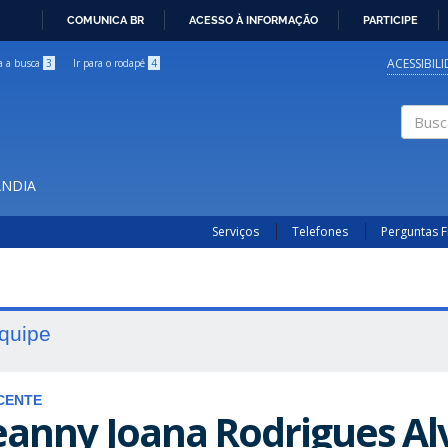
COMUNICA BR
ACESSO À INFORMAÇÃO
PARTICIPE
IR
PARA
ACESSIBIL
ra a busca
3
Ir para o rodapé
4
O
CONTEÚDO
Buscar
ÂNDIA
Serviços
Telefones
Perguntas 
quipe
CENTE
eanny Joana Rodrigues Al