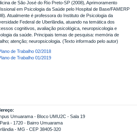
icina de São José do Rio Preto-SP (2008), Aprimoramento
fissional em Psicologia da Saúde pelo Hospital de Base/FAMERP
8). Atualmente é professora do Instituto de Psicologia da
versidade Federal de Uberlândia, atuando na temática dos
cessos cognitivos, avaliação psicológica, neuropsicologia e
cologia da saúde. Principais temas de pesquisa: memória de
alho; atenção; neuropsicologia. (Texto informado pelo autor)
eanny_2018_2.pdf
Plano de Trabalho 02/2018
eanny_2019_1_corrigido.pdf
Plano de Trabalho 01/2019
ereço:
pus Umuarama - Bloco UMU2C - Sala 19
 Pará - 1720 - Bairro Umuarama
rlândia - MG - CEP 38405-320