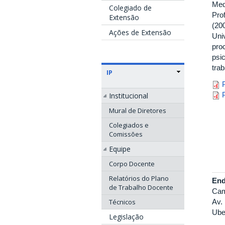
Med
Colegiado de
Pro
Extensão
(200
Ações de Extensão
Uni
pro
psi
trab
IP
j
j
Institucional
Mural de Diretores
Colegiados e
Comissões
Equipe
Corpo Docente
Relatórios do Plano
End
de Trabalho Docente
Cam
Av.
Técnicos
Ube
Legislação