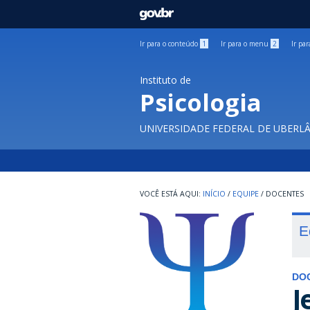
GOVBR
Ir para o conteúdo
1
Ir para o menu
2
Ir pa
Instituto de
Psicologia
UNIVERSIDADE FEDERAL DE UBERL
INÍCIO
/
EQUIPE
/
DOCENTES
E
DO
J