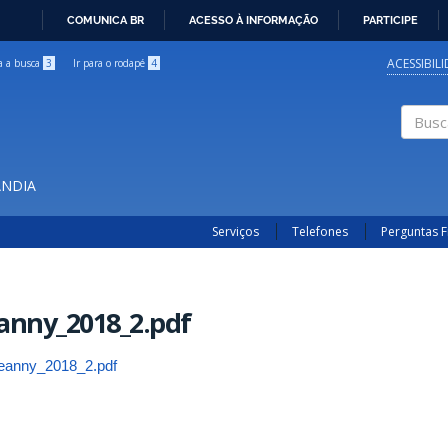
COMUNICA BR
ACESSO À INFORMAÇÃO
PARTICIPE
IR
PARA
ACESSIBIL
ra a busca
3
Ir para o rodapé
4
O
CONTEÚDO
Buscar
ÂNDIA
Serviços
Telefones
Perguntas 
anny_2018_2.pdf
jeanny_2018_2.pdf