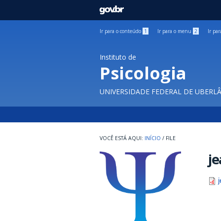
GOVBR
Ir para o conteúdo
1
Ir para o menu
2
Ir pa
Instituto de
Psicologia
UNIVERSIDADE FEDERAL DE UBERL
INÍCIO
/
FILE
je