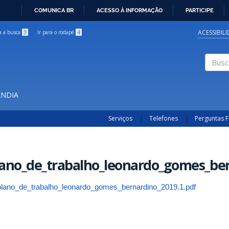
COMUNICA BR
ACESSO À INFORMAÇÃO
PARTICIPE
IR
PARA
ACESSIBIL
ra a busca
3
Ir para o rodapé
4
O
CONTEÚDO
Buscar
ÂNDIA
Serviços
Telefones
Perguntas 
lano_de_trabalho_leonardo_gomes_ber
plano_de_trabalho_leonardo_gomes_bernardino_2019.1.pdf