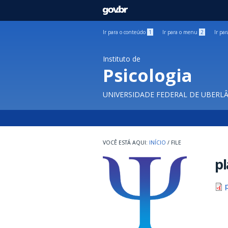
GOVBR
Ir para o conteúdo
1
Ir para o menu
2
Ir pa
Instituto de
Psicologia
UNIVERSIDADE FEDERAL DE UBERL
INÍCIO
/
FILE
p