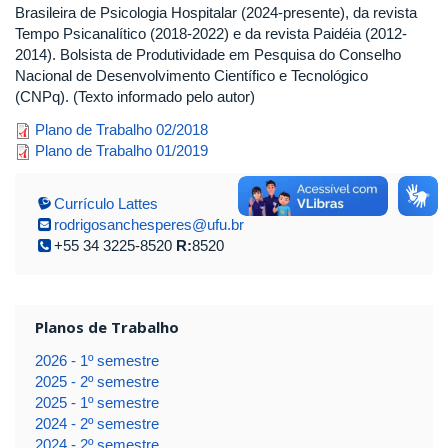
Brasileira de Psicologia Hospitalar (2024-presente), da revista
Tempo Psicanalítico (2018-2022) e da revista Paidéia (2012-
2014). Bolsista de Produtividade em Pesquisa do Conselho
Nacional de Desenvolvimento Científico e Tecnológico
(CNPq). (Texto informado pelo autor)
rodrigo_2018_2.pdf
Plano de Trabalho 02/2018
rodrigo_2019_1.pdf
Plano de Trabalho 01/2019
Currículo Lattes
rodrigosanchesperes@ufu.br
+55 34 3225-8520
R:
8520
Planos de Trabalho
2026 - 1º semestre
2025 - 2º semestre
2025 - 1º semestre
2024 - 2º semestre
2024 - 2º semestre