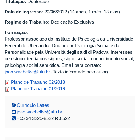
Titulação:
Doutorado
Data de ingresso:
20/06/2012 (14 anos, 1 mês, 18 dias)
Regime de Trabalho:
Dedicação Exclusiva
Formação:
Professor associado do Instituto de Psicologia da Universidade
Federal de Uberlândia. Doutor em Psicologia Social e da
Personalidade pela Università degli studi di Padova, Interesses
de estudo: teoria dos signos, signo social, conhecimento social,
psicologia social semiótica. Email para contato:
joao.wachelke@ufu.br
(Texto informado pelo autor)
planotrabalhojw2018.2retif.pdf
Plano de Trabalho 02/2018
planosocial12019_1_corr.pdf
Plano de Trabalho 01/2019
Currículo Lattes
joao.wachelke@ufu.br
+55 34 3225-8522
R:
8522