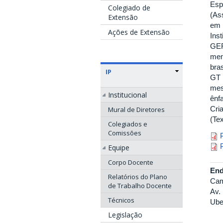
Esp
Colegiado de
(As
Extensão
em 
Ações de Extensão
Ins
GER
mem
bras
IP
GT 
mes
Institucional
ênf
Cri
Mural de Diretores
(Tex
Colegiados e
p
Comissões
po
Equipe
Corpo Docente
End
Relatórios do Plano
Cam
de Trabalho Docente
Av.
Técnicos
Ube
Legislação