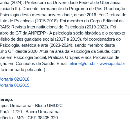
anha (2024). Professora da Universidade Federal de Uberlândia
sociada III). Docente permanente do Programa de Pós-Graduação
Psicologia desta mesma universidade, desde 2016. Foi Diretora do
tituto de Psicologia (2015-2018). Foi membro do Corpo Editorial da
AIS: Revista Interinstitucional de Psicologia (2019-2022). Foi
bro do GT da ANPEPP - A psicologia sócio-histórica e o contexto
ileiro de desigualdade social (2017 a 2019), foi coordenadora do
Psicologia, estética e arte (2023-2024), sendo membro deste
mo GT desde 2020. Atua na área da Psicologia da Saúde, com
ase em Psicologia Social, Práticas Grupais e nos Processos de
ação em Contextos de Saúde. Email:
eliane@ufu.br
-
www.ip.ufu.br
to informado pelo autor)
ortaria_pos_doc_eliane.pdf
Portaria 02/2018
rtaria_eliane.pdf
Portaria 01/2019
ereço:
pus Umuarama - Bloco UMU2C
 Pará - 1720 - Bairro Umuarama
rlândia - MG - CEP 38405-320