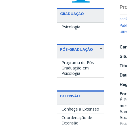
Pro
GRADUAÇÃO
por
Publ
Psicologia
Últi
Car
PÓS-GRADUAÇÃO
Sit
Programa de Pós-
Tit
Graduação em
Psicologia
Dat
Reg
Fo
EXTENSÃO
É P
mes
Conheça a Extensão
San
Coordenação de
Soc
Extensão
Psi