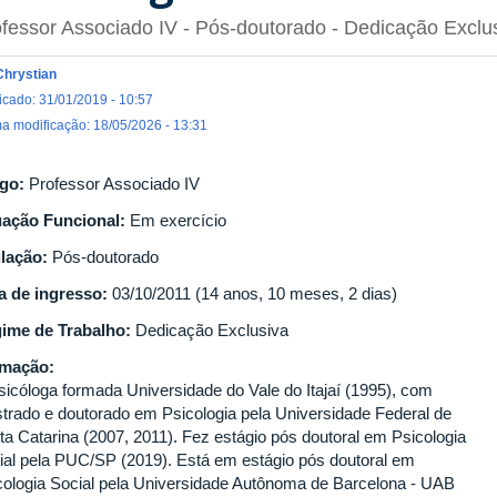
fessor Associado IV
- Pós-doutorado
- Dedicação Exclu
Chrystian
icado: 31/01/2019 - 10:57
ma modificação: 18/05/2026 - 13:31
go:
Professor Associado IV
uação Funcional:
Em exercício
ulação:
Pós-doutorado
a de ingresso:
03/10/2011 (14 anos, 10 meses, 2 dias)
ime de Trabalho:
Dedicação Exclusiva
rmação:
sicóloga formada Universidade do Vale do Itajaí (1995), com
trado e doutorado em Psicologia pela Universidade Federal de
ta Catarina (2007, 2011). Fez estágio pós doutoral em Psicologia
ial pela PUC/SP (2019). Está em estágio pós doutoral em
cologia Social pela Universidade Autônoma de Barcelona - UAB