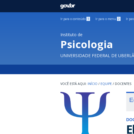
GOVBR
Ir para o conteúdo
1
Ir para o menu
2
Ir pa
Instituto de
Psicologia
UNIVERSIDADE FEDERAL DE UBERL
INÍCIO
/
EQUIPE
/
DOCENTES
E
DO
E