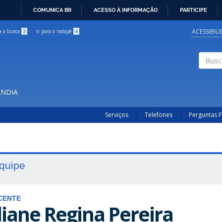
COMUNICA BR
ACESSO À INFORMAÇÃO
PARTICIPE
IR
PARA
ACESSIBIL
ra a busca
3
Ir para o rodapé
4
O
CONTEÚDO
Buscar
ÂNDIA
Serviços
Telefones
Perguntas 
quipe
CENTE
liane Regina Pereira