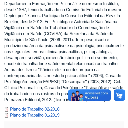
Departamento Formação em Psicanálise do mesmo Instituto,
desde 1997, tendo trabalhado na Comissão Editorial do mesmo
Depto, por 17 anos. Participa do Conselho Editorial da Revista
Boletim, desde 2012. Foi Psicóloga e Autoridade Sanitária na
Vigilância em Saúde do Trabalhador da Coordenação de
Vigilância em Saúde (COVISA) da Secretaria da Saúde do
Município de São Paulo (2006 -2011). Tem pesquisado e
produzido na área da psicanálise e da psicologia, principalmente
nos seguintes temas: clínica psicanalítica, psicopatologia,
desamparo, servidão, dimensão sócio-política do sofrimento,
saúde do trabalhador e saúde mental relacionada ao trabalho.
Autora dos livros: ''Pânico: efeito do desamparo na
contemporaneidade. Um estudo psicanalítico'' (2006), Casa do
Psicólogo/co-edição FAPESP, ''Desamparo'' (2008; 2012), Col.
Clínica Psicanalítica, Casa do Psicólogo e ''Psicanálise e saúde
do trabalhador: nos rastros da precarização do trabalho'',
Primavera Editorial, 2012. (Texto informado pelo autor)
plano_de_trabalho_2018_2_prof_.
Plano de Trabalho 02/2018
lucianne.pdf
Plano de Trabalho 01/2019