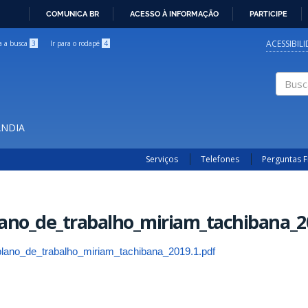
COMUNICA BR
ACESSO À INFORMAÇÃO
PARTICIPE
IR
PARA
ACESSIBIL
ra a busca
3
Ir para o rodapé
4
O
CONTEÚDO
Buscar
ÂNDIA
Serviços
Telefones
Perguntas 
ano_de_trabalho_miriam_tachibana_2
plano_de_trabalho_miriam_tachibana_2019.1.pdf