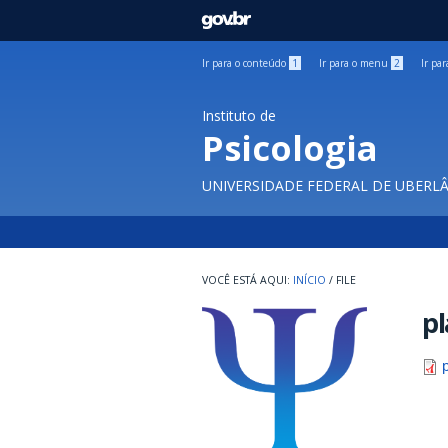
GOVBR
Ir para o conteúdo
1
Ir para o menu
2
Ir pa
Instituto de
Psicologia
UNIVERSIDADE FEDERAL DE UBERL
INÍCIO
/
FILE
pl