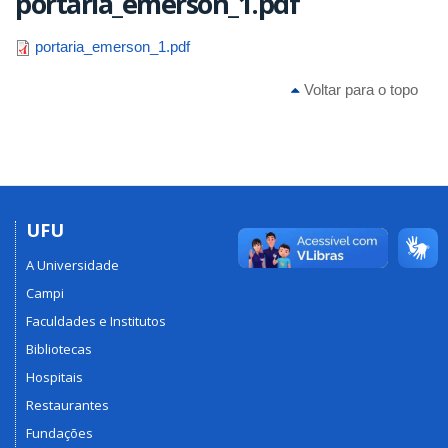
portaria_emerson_1.pdf
portaria_emerson_1.pdf
Voltar para o topo
UFU
A Universidade
Campi
Faculdades e Institutos
Bibliotecas
Hospitais
Restaurantes
Fundações