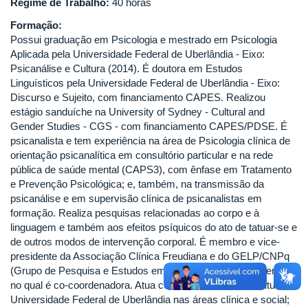
Regime de Trabalho:
40 horas
Formação:
Possui graduação em Psicologia e mestrado em Psicologia
Aplicada pela Universidade Federal de Uberlândia - Eixo:
Psicanálise e Cultura (2014). É doutora em Estudos
Linguísticos pela Universidade Federal de Uberlândia - Eixo:
Discurso e Sujeito, com financiamento CAPES. Realizou
estágio sanduíche na University of Sydney - Cultural and
Gender Studies - CGS - com financiamento CAPES/PDSE. É
psicanalista e tem experiência na área de Psicologia clínica de
orientação psicanalítica em consultório particular e na rede
pública de saúde mental (CAPS3), com ênfase em Tratamento
e Prevenção Psicológica; e, também, na transmissão da
psicanálise e em supervisão clínica de psicanalistas em
formação. Realiza pesquisas relacionadas ao corpo e à
linguagem e também aos efeitos psíquicos do ato de tatuar-se e
de outros modos de intervenção corporal. É membro e vice-
presidente da Associação Clínica Freudiana e do GELP/CNPq
(Grupo de Pesquisa e Estudos em Psicanálise e Linguagem),
no qual é co-coordenadora. Atua como Professora Substituta na
Universidade Federal de Uberlândia nas áreas clínica e social;