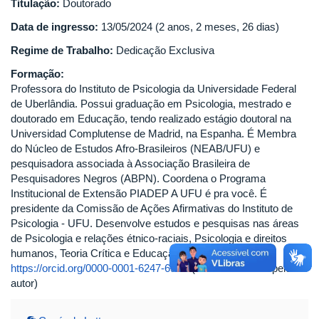
Titulação:
Doutorado
Data de ingresso:
13/05/2024 (2 anos, 2 meses, 26 dias)
Regime de Trabalho:
Dedicação Exclusiva
Formação:
Professora do Instituto de Psicologia da Universidade Federal
de Uberlândia. Possui graduação em Psicologia, mestrado e
doutorado em Educação, tendo realizado estágio doutoral na
Universidad Complutense de Madrid, na Espanha. É Membra
do Núcleo de Estudos Afro-Brasileiros (NEAB/UFU) e
pesquisadora associada à Associação Brasileira de
Pesquisadores Negros (ABPN). Coordena o Programa
Institucional de Extensão PIADEP A UFU é pra você. É
presidente da Comissão de Ações Afirmativas do Instituto de
Psicologia - UFU. Desenvolve estudos e pesquisas nas áreas
de Psicologia e relações étnico-raciais, Psicologia e direitos
humanos, Teoria Crítica e Educação. ORCID ID
https://orcid.org/0000-0001-6247-658X
(Texto informado pelo
autor)