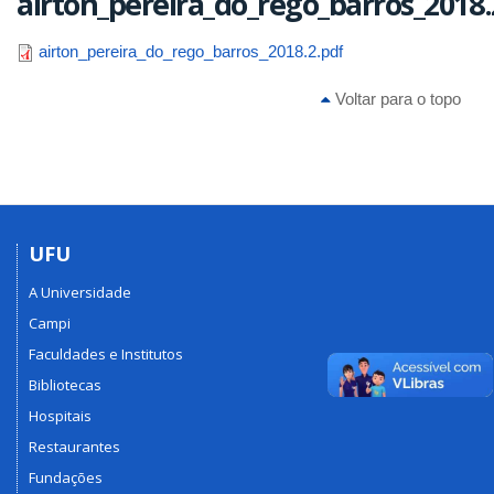
airton_pereira_do_rego_barros_2018.
airton_pereira_do_rego_barros_2018.2.pdf
Voltar para o topo
UFU
A Universidade
Campi
Faculdades e Institutos
Bibliotecas
Hospitais
Restaurantes
Fundações