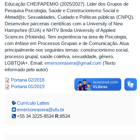
Educação CHE/FAPEMIG (2025/2027). Lider dos Grupos de
Pesquisa Psicologia, Saúde e Construcionismo Social e
Afetad@s: Sexualidades, Cuidado e Políticas públicas (CNPQ).
Desenvolve parcerias científicas com a University of New
Hampshire (EUA) e NHTV Breda University of Applied
Sciences (Holanda). Tem experiência na área de Psicologia,
com ênfase em Processos Grupais e de Comunicação. Atua
principalmente nos seguintes temas: construcionismo social,
processo grupal, saúde coletiva, sexualidade, gênero,
LGBTQIA+. Email:
emersonrasera@gmail.com
(Texto
informado pelo autor)
portaria_emerson_1.pdf
Portaria 02/2018
portaria_emerson.pdf
Portaria 01/2019
Currículo Lattes
emersonrasera@ufu.br
+55 34 3225-8534
R:
8534