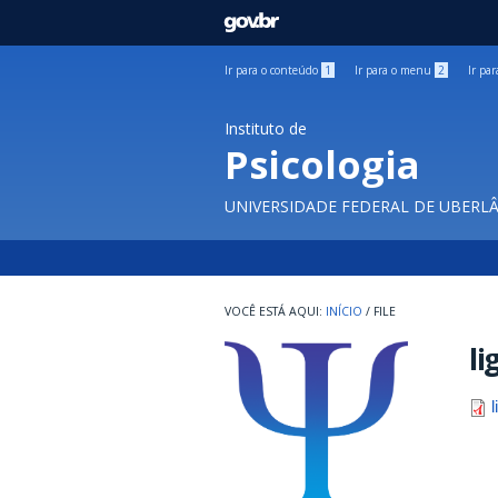
GOVBR
Ir para o conteúdo
1
Ir para o menu
2
Ir pa
Instituto de
Psicologia
UNIVERSIDADE FEDERAL DE UBERL
INÍCIO
/
FILE
li