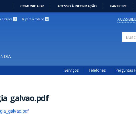
COMUNICA BR
ACESSO À INFORMAÇÃO
PARTICIPE
IR
PARA
ACESSIBIL
ra a busca
3
Ir para o rodapé
4
O
CONTEÚDO
Buscar
ÂNDIA
Serviços
Telefones
Perguntas 
gia_galvao.pdf
ligia_galvao.pdf