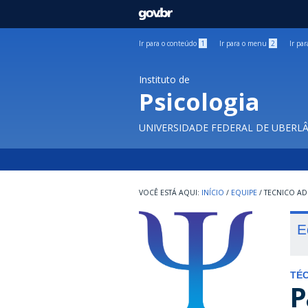
GOVBR
Ir para o conteúdo
1
Ir para o menu
2
Ir pa
Instituto de
Psicologia
UNIVERSIDADE FEDERAL DE UBERL
INÍCIO
/
EQUIPE
/
TECNICO AD
E
TÉC
P