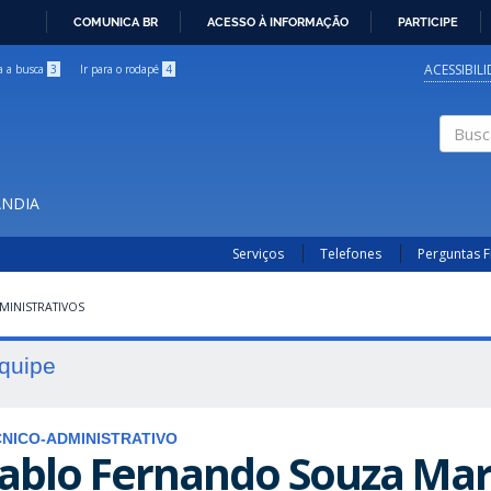
COMUNICA BR
ACESSO À INFORMAÇÃO
PARTICIPE
IR
PARA
ACESSIBIL
ra a busca
3
Ir para o rodapé
4
O
CONTEÚDO
Buscar
ÂNDIA
Serviços
Telefones
Perguntas 
MINISTRATIVOS
quipe
NICO-ADMINISTRATIVO
ablo Fernando Souza Mar