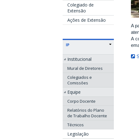
Colegiado de
Extensão
Ações de Extensão
A p
ate
A c
IP
ema
S
Institucional
Mural de Diretores
Colegiados e
Comissões
Equipe
Corpo Docente
Relatórios do Plano
de Trabalho Docente
Técnicos
Legislação