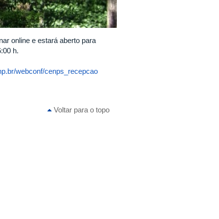
ar online e estará aberto para
:00 h.
rnp.br/webconf/cenps_recepcao
Voltar para o topo