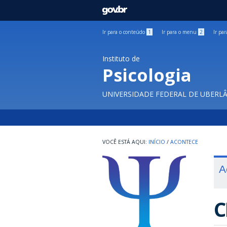
GOVBR
Ir para o conteúdo
1
Ir para o menu
2
Ir pa
Instituto de
Psicologia
UNIVERSIDADE FEDERAL DE UBERL
INÍCIO
/
ACONTECE
A
C