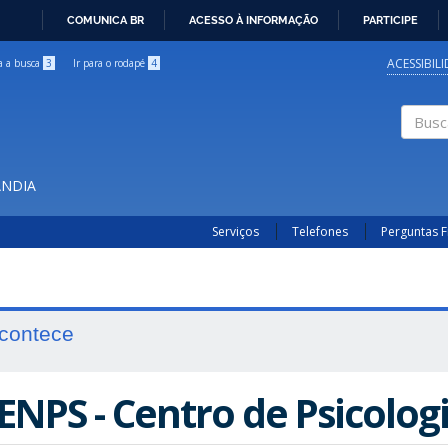
COMUNICA BR
ACESSO À INFORMAÇÃO
PARTICIPE
IR
PARA
ACESSIBIL
ra a busca
3
Ir para o rodapé
4
O
CONTEÚDO
Buscar
ÂNDIA
Serviços
Telefones
Perguntas 
contece
ENPS - Centro de Psicolog