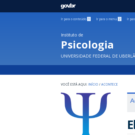
GOVBR
Ir para o conteúdo
1
Ir para o menu
2
Ir pa
Instituto de
Psicologia
UNIVERSIDADE FEDERAL DE UBERL
INÍCIO
/
ACONTECE
A
E