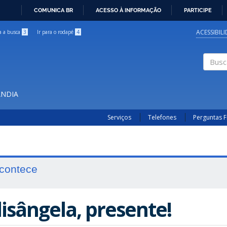
COMUNICA BR
ACESSO À INFORMAÇÃO
PARTICIPE
IR
PARA
ACESSIBIL
ra a busca
3
Ir para o rodapé
4
O
CONTEÚDO
Buscar
ÂNDIA
Serviços
Telefones
Perguntas 
contece
lisângela, presente!