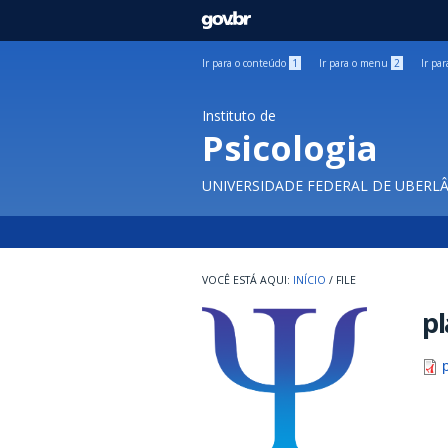
GOVBR
Ir para o conteúdo
1
Ir para o menu
2
Ir pa
Instituto de
Psicologia
UNIVERSIDADE FEDERAL DE UBERL
INÍCIO
/
FILE
pl