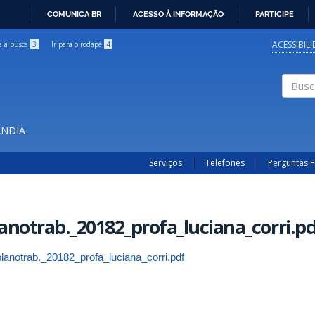
COMUNICA BR
ACESSO À INFORMAÇÃO
PARTICIPE
IR
PARA
ACESSIBIL
ra a busca
3
Ir para o rodapé
4
O
CONTEÚDO
Buscar
ÂNDIA
Serviços
Telefones
Perguntas 
anotrab._20182_profa_luciana_corri.p
planotrab._20182_profa_luciana_corri.pdf