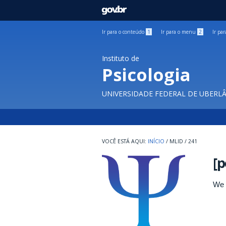
GOVBR
Ir para o conteúdo
1
Ir para o menu
2
Ir pa
Instituto de
Psicologia
UNIVERSIDADE FEDERAL DE UBERL
INÍCIO
/
MLID
/
241
[p
We 