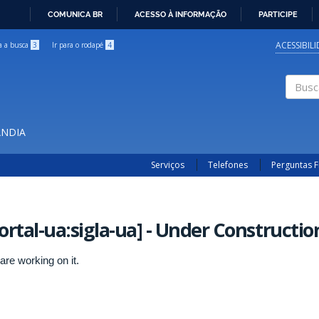
COMUNICA BR
ACESSO À INFORMAÇÃO
PARTICIPE
IR
PARA
ACESSIBIL
ra a busca
3
Ir para o rodapé
4
O
CONTEÚDO
Buscar
ÂNDIA
Serviços
Telefones
Perguntas 
ortal-ua:sigla-ua] - Under Constructio
are working on it.