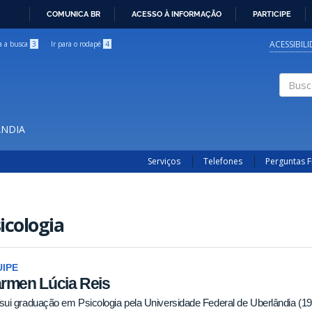
COMUNICA BR
ACESSO À INFORMAÇÃO
PARTICIPE
IR
PARA
ACESSIBIL
ra a busca
3
Ir para o rodapé
4
O
CONTEÚDO
Buscar
ÂNDIA
Serviços
Telefones
Perguntas 
icologia
IPE
rmen Lúcia Reis
ui graduação em Psicologia pela Universidade Federal de Uberlândia (19