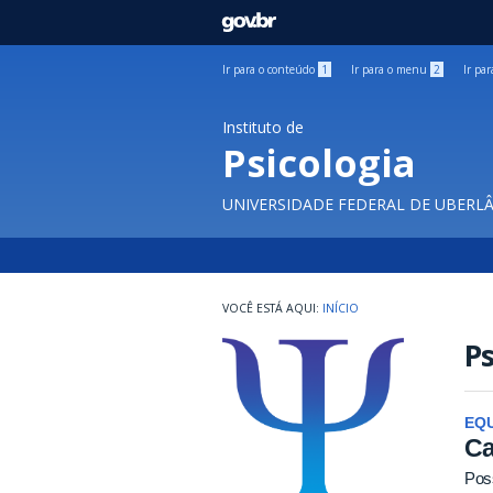
GOVBR
Ir para o conteúdo
1
Ir para o menu
2
Ir pa
Instituto de
Psicologia
UNIVERSIDADE FEDERAL DE UBERL
INÍCIO
Ps
EQU
Ca
Poss