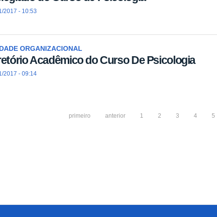
1/2017 - 10:53
IDADE ORGANIZACIONAL
retório Acadêmico do Curso De Psicologia
1/2017 - 09:14
primeiro
anterior
1
2
3
4
5