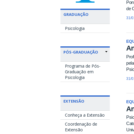
Pont
de 
GRADUAÇÃO
31/0
Psicologia
EQU
An
PÓS-GRADUAÇÃO
Prof
pela
Programa de Pós-
Psic
Graduação em
Psicologia
31/0
EXTENSÃO
EQU
An
Conheça a Extensão
Psic
Cat
Coordenação de
Extensão
Univ