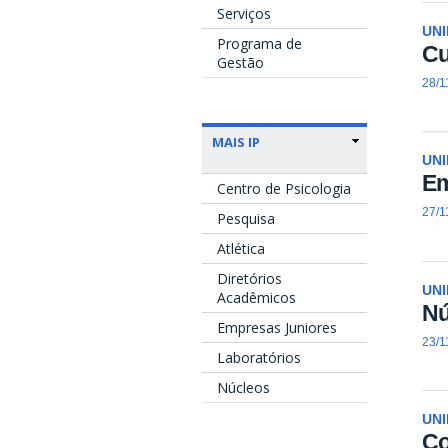
Serviços
UN
Programa de
Cu
Gestão
28/1
MAIS IP
UN
Em
Centro de Psicologia
27/1
Pesquisa
Atlética
Diretórios
UN
Acadêmicos
Nú
Empresas Juniores
23/1
Laboratórios
Núcleos
UN
Co