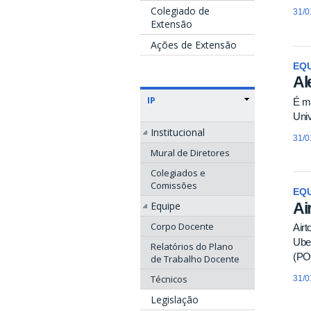
Colegiado de
31/0
Extensão
Ações de Extensão
EQU
Al
IP
É me
Univ
Institucional
31/0
Mural de Diretores
Colegiados e
Comissões
EQU
Ai
Equipe
Corpo Docente
Airt
Uber
Relatórios do Plano
(PO
de Trabalho Docente
Técnicos
31/0
Legislação