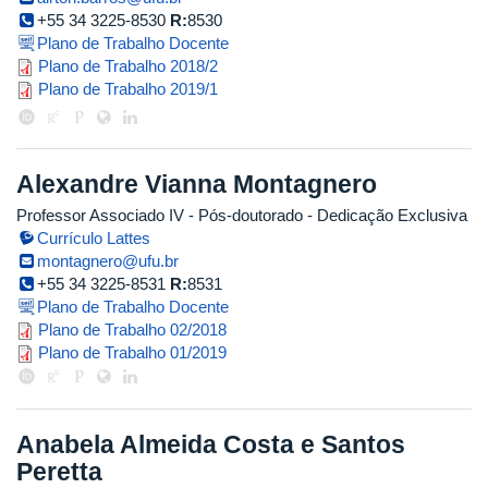
+55 34 3225-8530
R:
8530
Plano de Trabalho Docente
airton_pereira_do_rego_barros_20
Plano de Trabalho 2018/2
plano_de_trabalho_airton_19.1.pd
Plano de Trabalho 2019/1
Alexandre Vianna Montagnero
Professor Associado IV
- Pós-doutorado
- Dedicação Exclusiva
Currículo Lattes
montagnero@ufu.br
+55 34 3225-8531
R:
8531
Plano de Trabalho Docente
plano_de_trabalho_alexandre_mo
Plano de Trabalho 02/2018
plano_de_trabalho_alexandre_mo
Plano de Trabalho 01/2019
Anabela Almeida Costa e Santos
Peretta