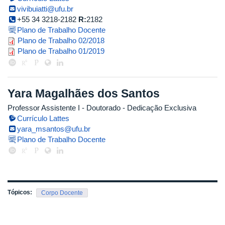
vivibuiatti@ufu.br
+55 34 3218-2182
R:
2182
Plano de Trabalho Docente
viviane_2018_2.pdf
Plano de Trabalho 02/2018
viviane_2019_1.pdf
Plano de Trabalho 01/2019
Yara Magalhães dos Santos
Professor Assistente I
- Doutorado
- Dedicação Exclusiva
Currículo Lattes
yara_msantos@ufu.br
Plano de Trabalho Docente
Tópicos:
Corpo Docente