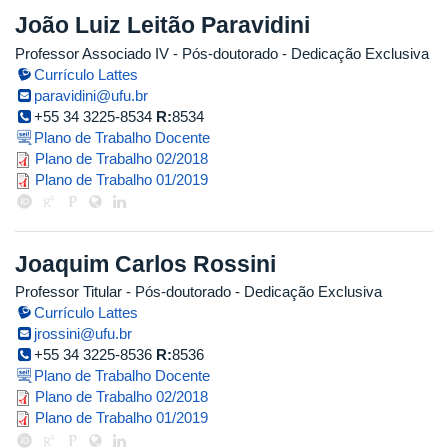
João Luiz Leitão Paravidini
Professor Associado IV
- Pós-doutorado
- Dedicação Exclusiva
Currículo Lattes
paravidini@ufu.br
+55 34 3225-8534
R:
8534
Plano de Trabalho Docente
plano_de_trabalho_2018_2_joao_pa
Plano de Trabalho 02/2018
plano_de_trabalho_joao_paravidin
Plano de Trabalho 01/2019
Joaquim Carlos Rossini
Professor Titular
- Pós-doutorado
- Dedicação Exclusiva
Currículo Lattes
jrossini@ufu.br
+55 34 3225-8536
R:
8536
Plano de Trabalho Docente
fplano_de_trabalho_joaquim_ross
Plano de Trabalho 02/2018
plano_de_trabalho_2019_1_joaquim
Plano de Trabalho 01/2019