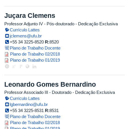
Juçara Clemens
Professor Adjunto IV
- Pós-doutorado
- Dedicação Exclusiva
Currículo Lattes
jclemens@ufu.br
+55 34 3225-8520
R:
8520
Plano de Trabalho Docente
plano_de_trabalho_v2.10_jucara_
Plano de Trabalho 02/2018
plano_trabalho_2019.1_jucara_cor
Plano de Trabalho 01/2019
Leonardo Gomes Bernardino
Professor Associado III
- Doutorado
- Dedicação Exclusiva
Currículo Lattes
lgbernardino@ufu.br
+55 34 3225-8531
R:
8531
Plano de Trabalho Docente
plano_de_trabalho_2018.1_leona
Plano de Trabalho 02/2018
Plano de Trabalho 01/2019