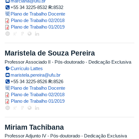
marciana@ufu.br
+55 34 3225-8532
R:
8532
Plano de Trabalho Docente
2018_2_marciana.pdf
Plano de Trabalho 02/2018
marciana.pdf
Plano de Trabalho 01/2019
Maristela de Souza Pereira
Professor Associado II
- Pós-doutorado
- Dedicação Exclusiva
Currículo Lattes
maristela.pereira@ufu.br
+55 34 3225-8526
R:
8526
Plano de Trabalho Docente
maristela.pdf
Plano de Trabalho 02/2018
maristela.pdf
Plano de Trabalho 01/2019
Miriam Tachibana
Professor Adjunto IV
- Pós-doutorado
- Dedicação Exclusiva