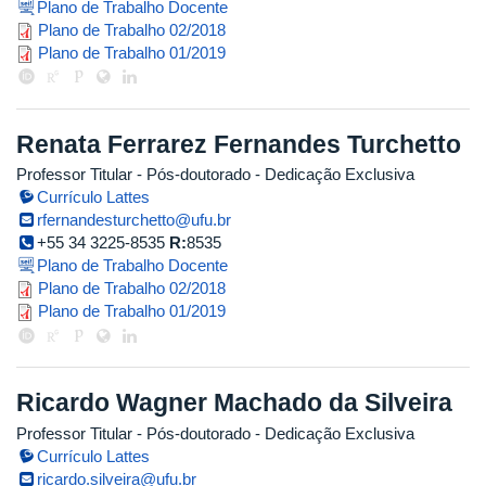
Plano de Trabalho Docente
renata_pegoraro_2018_2.pdf
Plano de Trabalho 02/2018
renata_pegoraro_2019_1.pdf
Plano de Trabalho 01/2019
Renata Ferrarez Fernandes Turchetto
Professor Titular
- Pós-doutorado
- Dedicação Exclusiva
Currículo Lattes
rfernandesturchetto@ufu.br
+55 34 3225-8535
R:
8535
Plano de Trabalho Docente
renata_ferrarez_2018_2.pdf
Plano de Trabalho 02/2018
renata_ferrarez_2019_1.pdf
Plano de Trabalho 01/2019
Ricardo Wagner Machado da Silveira
Professor Titular
- Pós-doutorado
- Dedicação Exclusiva
Currículo Lattes
ricardo.silveira@ufu.br