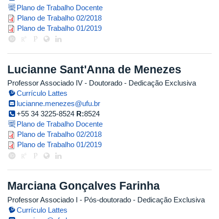
Plano de Trabalho Docente
planotrab._20182_profa_luciana_c
Plano de Trabalho 02/2018
plano_trabalho_profa_luciana_201
Plano de Trabalho 01/2019
Lucianne Sant'Anna de Menezes
Professor Associado IV
- Doutorado
- Dedicação Exclusiva
Currículo Lattes
lucianne.menezes@ufu.br
+55 34 3225-8524
R:
8524
Plano de Trabalho Docente
plano_de_trabalho_2018_2_prof_.
Plano de Trabalho 02/2018
lucianne.pdf
Plano de Trabalho 01/2019
Marciana Gonçalves Farinha
Professor Associado I
- Pós-doutorado
- Dedicação Exclusiva
Currículo Lattes