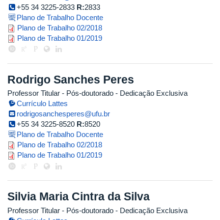
+55 34 3225-2833
R:
2833
Plano de Trabalho Docente
ricardo_2018_2.pdf
Plano de Trabalho 02/2018
ricardo_2019_1.pdf
Plano de Trabalho 01/2019
Rodrigo Sanches Peres
Professor Titular
- Pós-doutorado
- Dedicação Exclusiva
Currículo Lattes
rodrigosanchesperes@ufu.br
+55 34 3225-8520
R:
8520
Plano de Trabalho Docente
rodrigo_2018_2.pdf
Plano de Trabalho 02/2018
rodrigo_2019_1.pdf
Plano de Trabalho 01/2019
Silvia Maria Cintra da Silva
Professor Titular
- Pós-doutorado
- Dedicação Exclusiva