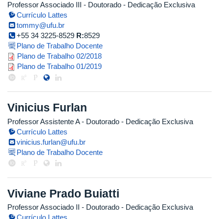
Professor Associado III
- Doutorado
- Dedicação Exclusiva
Currículo Lattes
tommy@ufu.br
+55 34 3225-8529
R:
8529
Plano de Trabalho Docente
tommy_2018_2.pdf
Plano de Trabalho 02/2018
tommy_2019_1.pdf
Plano de Trabalho 01/2019
Vinicius Furlan
Professor Assistente A
- Doutorado
- Dedicação Exclusiva
Currículo Lattes
vinicius.furlan@ufu.br
Plano de Trabalho Docente
Viviane Prado Buiatti
Professor Associado II
- Doutorado
- Dedicação Exclusiva
Currículo Lattes