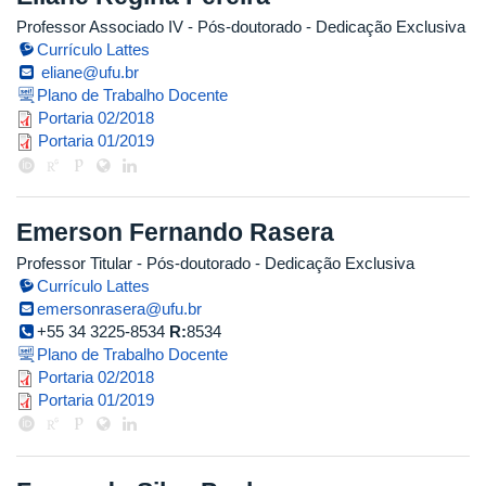
Professor Associado IV
- Pós-doutorado
- Dedicação Exclusiva
Currículo Lattes
eliane@ufu.br
Plano de Trabalho Docente
portaria_pos_doc_eliane.pdf
Portaria 02/2018
portaria_eliane.pdf
Portaria 01/2019
Emerson Fernando Rasera
Professor Titular
- Pós-doutorado
- Dedicação Exclusiva
Currículo Lattes
emersonrasera@ufu.br
+55 34 3225-8534
R:
8534
Plano de Trabalho Docente
portaria_emerson_1.pdf
Portaria 02/2018
portaria_emerson.pdf
Portaria 01/2019