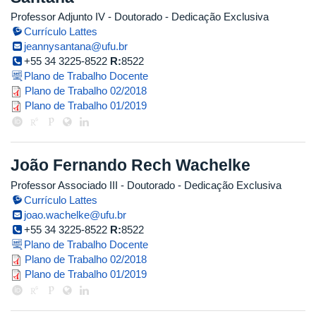
Professor Adjunto IV
- Doutorado
- Dedicação Exclusiva
Currículo Lattes
jeannysantana@ufu.br
+55 34 3225-8522
R:
8522
Plano de Trabalho Docente
jeanny_2018_2.pdf
Plano de Trabalho 02/2018
jeanny_2019_1_corrigido.pdf
Plano de Trabalho 01/2019
João Fernando Rech Wachelke
Professor Associado III
- Doutorado
- Dedicação Exclusiva
Currículo Lattes
joao.wachelke@ufu.br
+55 34 3225-8522
R:
8522
Plano de Trabalho Docente
planotrabalhojw2018.2retif.pdf
Plano de Trabalho 02/2018
planosocial12019_1_corr.pdf
Plano de Trabalho 01/2019