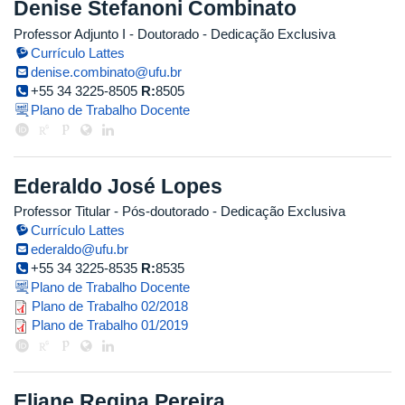
Denise Stefanoni Combinato
Professor Adjunto I
- Doutorado
- Dedicação Exclusiva
Currículo Lattes
denise.combinato@ufu.br
+55 34 3225-8505
R:
8505
Plano de Trabalho Docente
Ederaldo José Lopes
Professor Titular
- Pós-doutorado
- Dedicação Exclusiva
Currículo Lattes
ederaldo@ufu.br
+55 34 3225-8535
R:
8535
Plano de Trabalho Docente
plano_de_trabalho_ederaldo_jose
Plano de Trabalho 02/2018
plano_de_trabalho_2019_1_ederal
Plano de Trabalho 01/2019
Eliane Regina Pereira