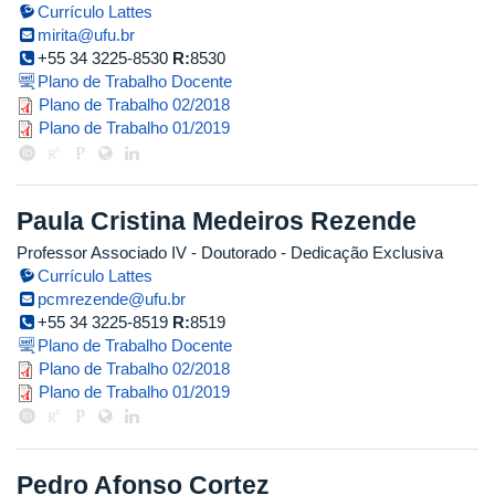
Currículo Lattes
mirita@ufu.br
+55 34 3225-8530
R:
8530
Plano de Trabalho Docente
plano_de_trabalho_mirita_2018_2
Plano de Trabalho 02/2018
plano_de_trabalho_miriam_tachi
Plano de Trabalho 01/2019
Paula Cristina Medeiros Rezende
Professor Associado IV
- Doutorado
- Dedicação Exclusiva
Currículo Lattes
pcmrezende@ufu.br
+55 34 3225-8519
R:
8519
Plano de Trabalho Docente
paula_2018_2.pdf
Plano de Trabalho 02/2018
paula_2019_1.pdf
Plano de Trabalho 01/2019
Pedro Afonso Cortez