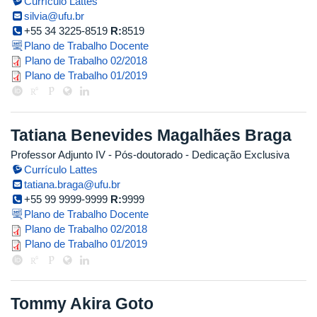
Currículo Lattes
silvia@ufu.br
+55 34 3225-8519
R:
8519
Plano de Trabalho Docente
silvia_2018_2_2.pdf
Plano de Trabalho 02/2018
silvia_2019_1.pdf
Plano de Trabalho 01/2019
Tatiana Benevides Magalhães Braga
Professor Adjunto IV
- Pós-doutorado
- Dedicação Exclusiva
Currículo Lattes
tatiana.braga@ufu.br
+55 99 9999-9999
R:
9999
Plano de Trabalho Docente
tatiana_2018_2.pdf
Plano de Trabalho 02/2018
tatiana_2019_1.pdf
Plano de Trabalho 01/2019
Tommy Akira Goto