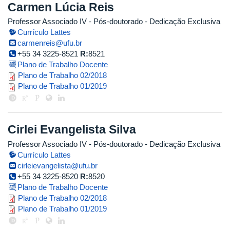
Carmen Lúcia Reis
Professor Associado IV
- Pós-doutorado
- Dedicação Exclusiva
Currículo Lattes
carmenreis@ufu.br
+55 34 3225-8521
R:
8521
Plano de Trabalho Docente
plano_de_trabalho_2018_2_carme
Plano de Trabalho 02/2018
carmen_reis_2019_1_corrigido.pdf
Plano de Trabalho 01/2019
Cirlei Evangelista Silva
Professor Associado IV
- Pós-doutorado
- Dedicação Exclusiva
Currículo Lattes
cirleievangelista@ufu.br
+55 34 3225-8520
R:
8520
Plano de Trabalho Docente
cirlei_evangelista_silva_souza_20
Plano de Trabalho 02/2018
cirlei_evangelista_silva_souza_20
Plano de Trabalho 01/2019