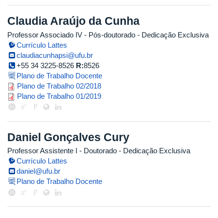
Claudia Araújo da Cunha
Professor Associado IV
- Pós-doutorado
- Dedicação Exclusiva
Currículo Lattes
claudiacunhapsi@ufu.br
+55 34 3225-8526
R:
8526
Plano de Trabalho Docente
copia_de_plano_de_trabalho_atua
Plano de Trabalho 02/2018
plano_de_trabalho_claudia_cunha
Plano de Trabalho 01/2019
Daniel Gonçalves Cury
Professor Assistente I
- Doutorado
- Dedicação Exclusiva
Currículo Lattes
daniel@ufu.br
Plano de Trabalho Docente