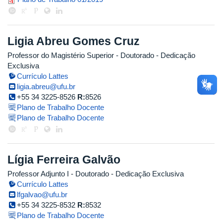
plano_de_trabalho_leonardo_gom
Ligia Abreu Gomes Cruz
Professor do Magistério Superior
- Doutorado
- Dedicação
Exclusiva
Currículo Lattes
ligia.abreu@ufu.br
+55 34 3225-8526
R:
8526
Plano de Trabalho Docente
Plano de Trabalho Docente
Lígia Ferreira Galvão
Professor Adjunto I
- Doutorado
- Dedicação Exclusiva
Currículo Lattes
lfgalvao@ufu.br
+55 34 3225-8532
R:
8532
Plano de Trabalho Docente