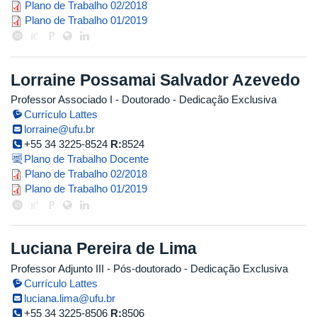
plano_de_trabalho_ligia_galvao.p
Plano de Trabalho 02/2018
ligia_galvao.pdf
Plano de Trabalho 01/2019
Lorraine Possamai Salvador Azevedo
Professor Associado I
- Doutorado
- Dedicação Exclusiva
Currículo Lattes
lorraine@ufu.br
+55 34 3225-8524
R:
8524
Plano de Trabalho Docente
plano_de_trabalho_lorraine2018_
Plano de Trabalho 02/2018
plano_de_trabalho_lorraine_2019_
Plano de Trabalho 01/2019
Luciana Pereira de Lima
Professor Adjunto III
- Pós-doutorado
- Dedicação Exclusiva
Currículo Lattes
luciana.lima@ufu.br
+55 34 3225-8506
R:
8506