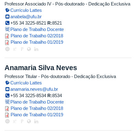
Professor Associado IV
- Pós-doutorado
- Dedicação Exclusiva
Currículo Lattes
anabela@ufu.br
+55 34 3225-8521
R:
8521
Plano de Trabalho Docente
plano_2018_2.pdf
Plano de Trabalho 02/2018
plano_de_trabalho_1sem2019_ana
Plano de Trabalho 01/2019
Anamaria Silva Neves
Professor Titular
- Pós-doutorado
- Dedicação Exclusiva
Currículo Lattes
anamaria.neves@ufu.br
+55 34 3225-8534
R:
8534
Plano de Trabalho Docente
anamaria.pdf
Plano de Trabalho 02/2018
anamaria.pdf
Plano de Trabalho 01/2019