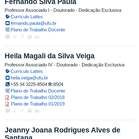
Fernando Silva Paula
Professor Associado I
- Doutorado
- Dedicação Exclusiva
Currículo Lattes
fernando.paula@ufu.br
Plano de Trabalho Docente
Heila Magali da Silva Veiga
Professor Associado IV
- Doutorado
- Dedicação Exclusiva
Currículo Lattes
heila.veiga@ufu.br
+55 34 3225-8504
R:
8504
Plano de Trabalho Docente
planilha_plano_de_trabalho_23.08
Plano de Trabalho 02/2018
plano_de_trabalho_heila_veiga_1.
Plano de Trabalho 01/2019
Jeanny Joana Rodrigues Alves de
Santana